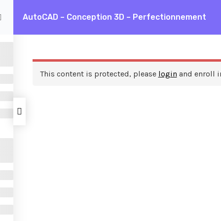
AutoCAD – Conception 3D – Perfectionnement
D – Conception 3D – Perfectionnement
This content is protected, please
login
and enroll i
ces
A propos de nous
FAQ
Frais de formation
Contactez nous