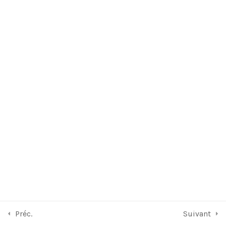
A propos de nous
FAQ
Frais de formation
Contactez nous
Copyright © 2026 BrightCape Formation. Powered by
BrightCape
.
Préc.
Suivant