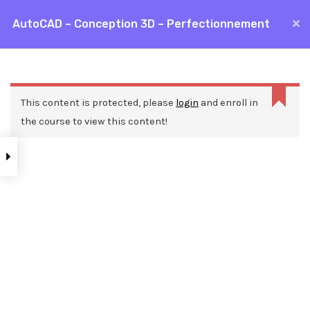
Aller
AutoCAD – Conception 3D – Perfectionnement
MAI
au
Accueil
Formations
CAO / DAO
AutoCAD
contenu
ME
AutoCAD – Conception 3D – Perfectionnement
This content is protected, please
login
and enroll in
the course to view this content!
Nos ressources
Blog
Webinars
Mentions légales