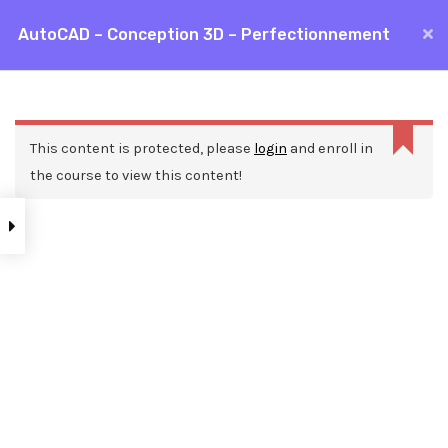
Aller
AutoCAD – Conception 3D – Perfectionnement
MAI
au
Accueil
Formations
CAO / DAO
AutoCAD
contenu
ME
AutoCAD – Conception 3D – Perfectionnement
La
réponse
This content is protected, please
login
and enroll in
n’est
the course to view this content!
pas
une
réponse
JSON
valide.
Nos ressources
Blog
Webinars
Mentions légales