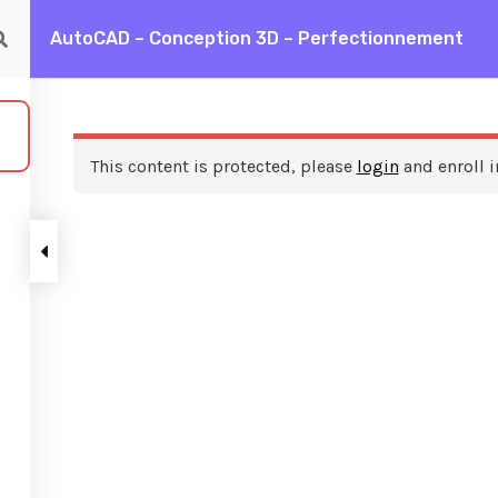
AutoCAD – Conception 3D – Perfectionnement
AD – Conception 3D – Perfectionnement
This content is protected, please
login
and enroll i
ces
A propos de nous
FAQ
Frais de formation
Contactez nous