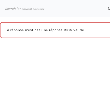
Aller
au
ABOUT
contenu
La réponse n’est pas une réponse JSON valide.
Accueil
Formations
CAO / DAO
AutoCAD
AutoC
Nos ressour
Blog
Webinars
Mentions légales