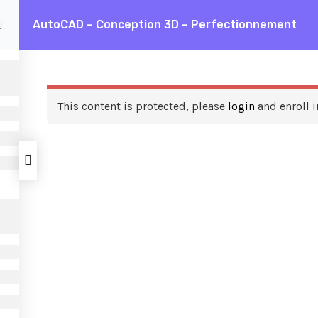
AutoCAD – Conception 3D – Perfectionnement
D – Conception 3D – Perfectionnement
This content is protected, please
login
and enroll i
ces
A propos de nous
FAQ
Frais de formation
Contactez nous