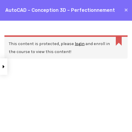
Aller
AutoCAD – Conception 3D – Perfectionnement
MAI
au
Accueil
Formations
CAO / DAO
AutoCAD
contenu
ME
AutoCAD – Conception 3D – Perfectionnement
La
réponse
This content is protected, please
login
and enroll in
n’est
the course to view this content!
pas
une
réponse
JSON
valide.
Nos ressources
Blog
Webinars
Mentions légales