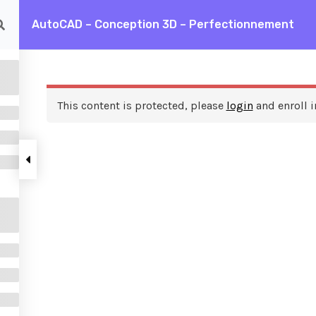
AutoCAD – Conception 3D – Perfectionnement
AD – Conception 3D – Perfectionnement
This content is protected, please
login
and enroll i
ces
A propos de nous
FAQ
Frais de formation
Contactez nous