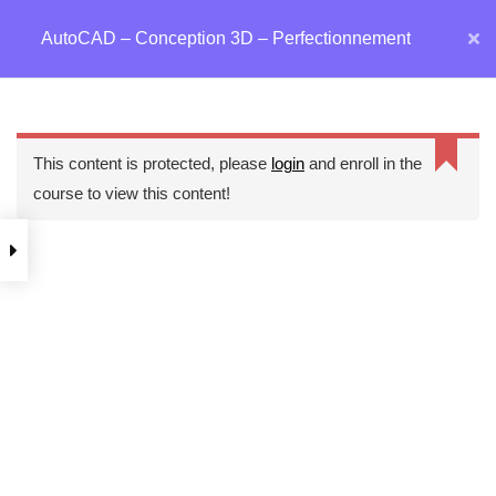
Aller
AutoCAD – Conception 3D – Perfectionnement
MAI
au
Accueil
Formations
CAO / DAO
AutoCAD
contenu
ME
AutoCAD – Conception 3D – Perfectionnement
This content is protected, please
login
and enroll in the
course to view this content!
Nos ressources
Blog
Webinars
Mentions légales