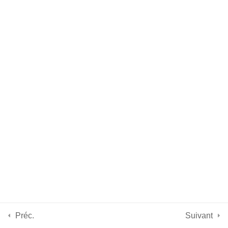
A propos de nous
FAQ
Frais de formation
Contactez nous
Copyright © 2026 BrightCape Formation. Powered by
BrightCape
.
Préc.
Suivant