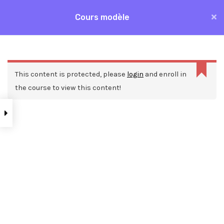
Aller
Cours modèle
MAI
au
Accueil
Formations
Cours modèle
contenu
ME
This content is protected, please
login
and enroll in
the course to view this content!
Nos ressources
Blog
Webinars
Mentions légales