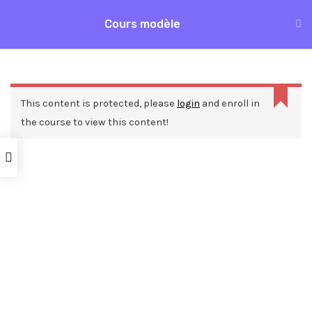
Aller
Cours modèle
MAI
au
Accueil
Formations
Cours modèle
contenu
ME
This content is protected, please
login
and enroll in
the course to view this content!
Nos ressources
Blog
Webinars
Mentions légales
A propos de nous