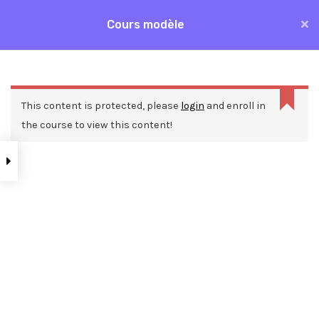
Aller
Cours modèle
MAI
au
Accueil
Formations
Cours modèle
contenu
ME
This content is protected, please
login
and enroll in
the course to view this content!
Nos ressources
Blog
Webinars
Mentions légales