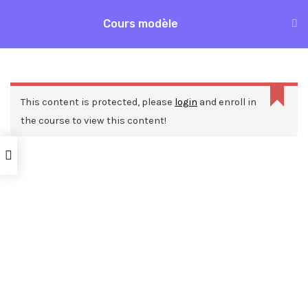
Aller
Cours modèle
MAI
au
Accueil
Formations
Cours modèle
contenu
ME
This content is protected, please
login
and enroll in
the course to view this content!
Nos ressources
Blog
Webinars
Mentions légales
A propos de nous