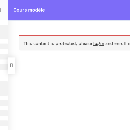
Cours modèle
This content is protected, please
login
and enroll i
ces
A propos de nous
FAQ
Frais de formation
Contactez nous