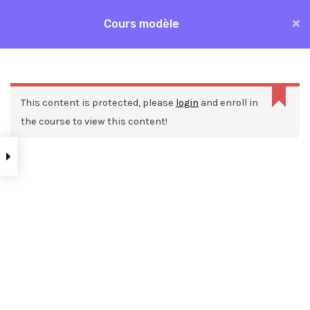
Aller
Cours modèle
MAI
au
Accueil
Formations
Cours modèle
contenu
ME
This content is protected, please
login
and enroll in
the course to view this content!
Nos ressources
Blog
Webinars
Mentions légales