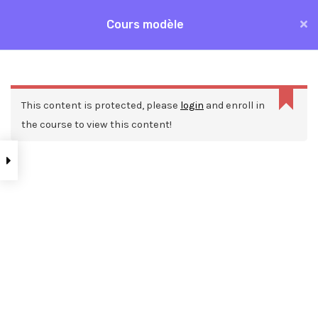
Aller
Cours modèle
MAI
au
Accueil
Formations
Cours modèle
contenu
ME
This content is protected, please
login
and enroll in
the course to view this content!
Nos ressources
Blog
Webinars
Mentions légales