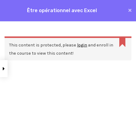
Aller
Être opérationnel avec Excel
MAI
au
Accueil
Formations
Bureautique
Excel
contenu
ME
Être opérationnel avec Excel
This content is protected, please
login
and enroll in
the course to view this content!
Nos ressources
Blog
Webinars
Mentions légales