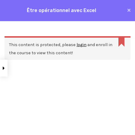
Aller
Être opérationnel avec Excel
MAI
au
Accueil
Formations
Bureautique
Excel
contenu
ME
Être opérationnel avec Excel
This content is protected, please
login
and enroll in
the course to view this content!
Nos ressources
Blog
Webinars
Mentions légales