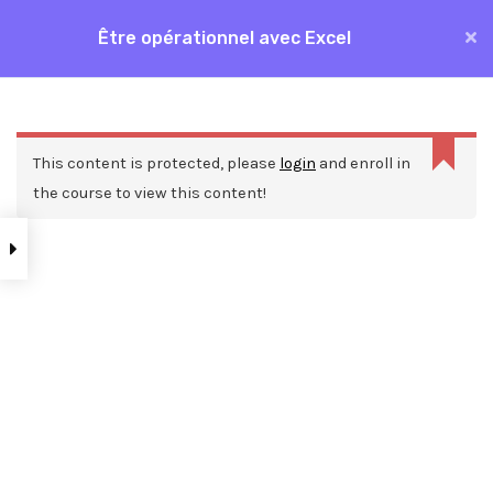
Aller
Être opérationnel avec Excel
MAI
au
Accueil
Formations
Bureautique
Excel
contenu
ME
Être opérationnel avec Excel
This content is protected, please
login
and enroll in
the course to view this content!
Nos ressources
Blog
Webinars
Mentions légales