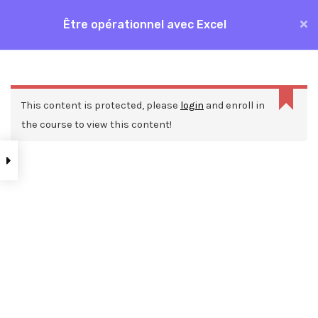
Aller
Être opérationnel avec Excel
MAI
au
Accueil
Formations
Bureautique
Excel
contenu
ME
Être opérationnel avec Excel
This content is protected, please
login
and enroll in
the course to view this content!
Nos ressources
Blog
Webinars
Mentions légales