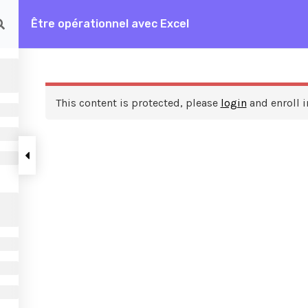
Être opérationnel avec Excel
rationnel avec Excel
This content is protected, please
login
and enroll i
ces
A propos de nous
FAQ
Frais de formation
Contactez nous