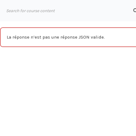
Aller
au
ABOUT
contenu
La réponse n’est pas une réponse JSON valide.
Accueil
Formations
Bureautique
Excel
Être opé
Nos ressour
Blog
Webinars
Mentions légales