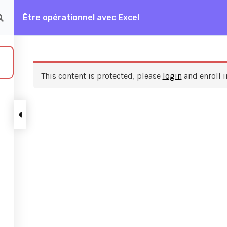
Être opérationnel avec Excel
rationnel avec Excel
This content is protected, please
login
and enroll i
ces
A propos de nous
FAQ
Frais de formation
Contactez nous