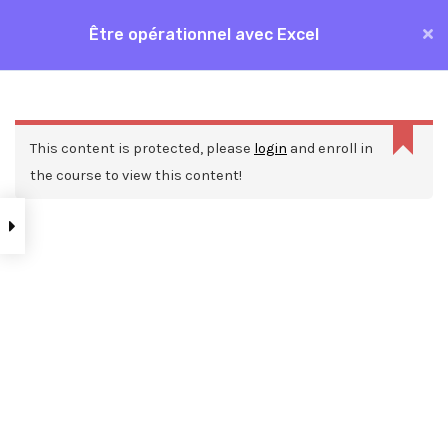
Aller
Être opérationnel avec Excel
MAI
au
Accueil
Formations
Bureautique
Excel
contenu
ME
Être opérationnel avec Excel
La
réponse
This content is protected, please
login
and enroll in
n’est
the course to view this content!
pas
une
réponse
JSON
valide.
Nos ressources
Blog
Webinars
Mentions légales