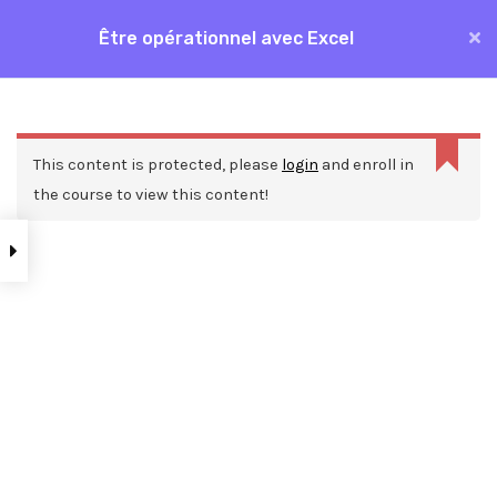
Aller
Être opérationnel avec Excel
MAI
au
Accueil
Formations
Bureautique
Excel
contenu
ME
Être opérationnel avec Excel
This content is protected, please
login
and enroll in
the course to view this content!
Nos ressources
Blog
Webinars
Mentions légales