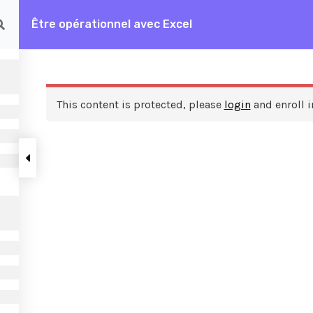
Être opérationnel avec Excel
rationnel avec Excel
This content is protected, please
login
and enroll i
ces
A propos de nous
FAQ
Frais de formation
Contactez nous