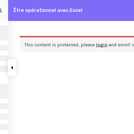
Être opérationnel avec Excel
rationnel avec Excel
This content is protected, please
login
and enroll i
ces
A propos de nous
FAQ
Frais de formation
Contactez nous