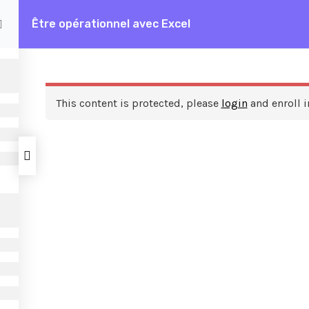
Être opérationnel avec Excel
rationnel avec Excel
This content is protected, please
login
and enroll i
ces
A propos de nous
FAQ
Frais de formation
Contactez nous