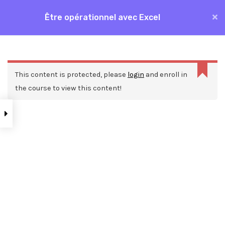
Aller
Être opérationnel avec Excel
MAI
au
Accueil
Formations
Bureautique
Excel
contenu
ME
Être opérationnel avec Excel
This content is protected, please
login
and enroll in
the course to view this content!
Nos ressources
Blog
Webinars
Mentions légales