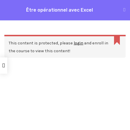
Aller
Être opérationnel avec Excel
MAI
au
Accueil
Formations
Bureautique
Excel
contenu
ME
Être opérationnel avec Excel
This content is protected, please
login
and enroll in
the course to view this content!
Nos ressources
Blog
Webinars
Mentions légales