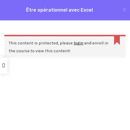
Aller
Être opérationnel avec Excel
MAI
au
Accueil
Formations
Bureautique
Excel
contenu
ME
Être opérationnel avec Excel
This content is protected, please
login
and enroll in
the course to view this content!
Nos ressources
Blog
Webinars
Mentions légales