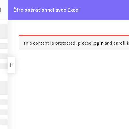
Être opérationnel avec Excel
rationnel avec Excel
This content is protected, please
login
and enroll i
ces
A propos de nous
FAQ
Frais de formation
Contactez nous