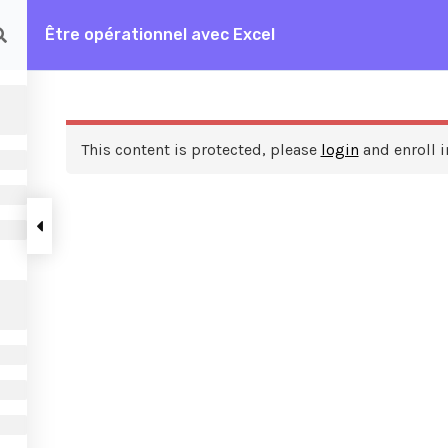
Être opérationnel avec Excel
rationnel avec Excel
This content is protected, please
login
and enroll i
ces
A propos de nous
FAQ
Frais de formation
Contactez nous