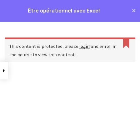
Aller
Être opérationnel avec Excel
MAI
au
Accueil
Formations
Bureautique
Excel
contenu
ME
Être opérationnel avec Excel
This content is protected, please
login
and enroll in
the course to view this content!
Nos ressources
Blog
Webinars
Mentions légales