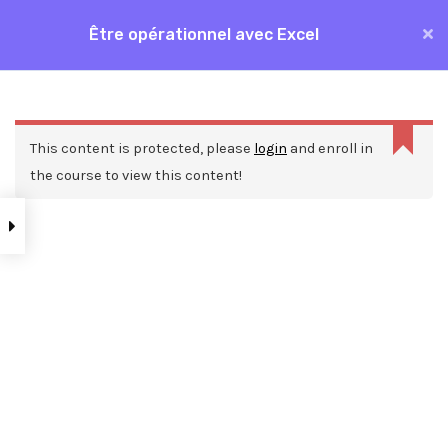
Aller
Être opérationnel avec Excel
MAI
au
Accueil
Formations
Bureautique
Excel
contenu
ME
Être opérationnel avec Excel
This content is protected, please
login
and enroll in
the course to view this content!
Nos ressources
Blog
Webinars
Mentions légales