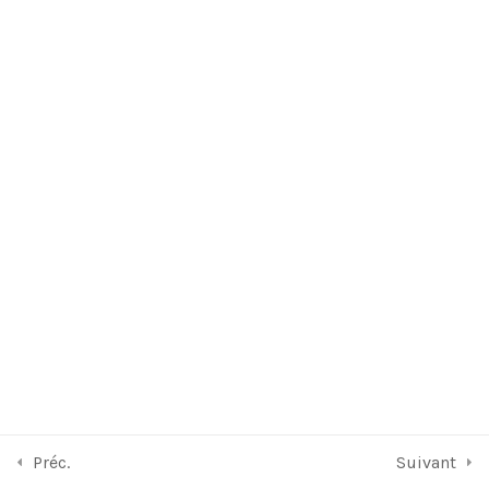
A propos de nous
FAQ
Frais de formation
Contactez nous
Copyright © 2026 BrightCape Formation. Powered by
BrightCape
.
Préc.
Suivant