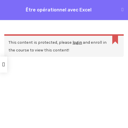
Aller
Être opérationnel avec Excel
MAI
au
Accueil
Formations
Bureautique
Excel
contenu
ME
Être opérationnel avec Excel
This content is protected, please
login
and enroll in
the course to view this content!
Nos ressources
Blog
Webinars
Mentions légales