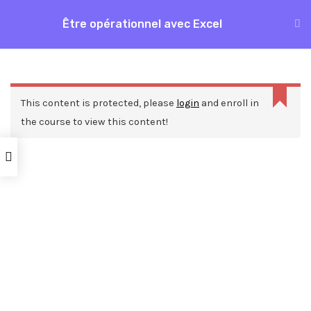
Aller
Être opérationnel avec Excel
MAI
au
Accueil
Formations
Bureautique
Excel
contenu
ME
Être opérationnel avec Excel
This content is protected, please
login
and enroll in
the course to view this content!
Nos ressources
Blog
Webinars
Mentions légales