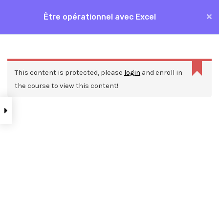
Aller
Être opérationnel avec Excel
MAI
au
Accueil
Formations
Bureautique
Excel
contenu
ME
Être opérationnel avec Excel
This content is protected, please
login
and enroll in
the course to view this content!
Nos ressources
Blog
Webinars
Mentions légales