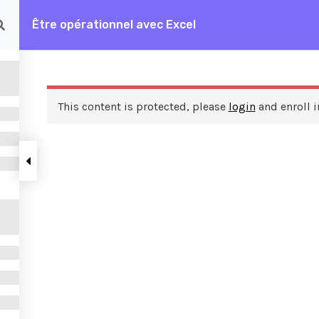
Être opérationnel avec Excel
rationnel avec Excel
This content is protected, please
login
and enroll i
ces
A propos de nous
FAQ
Frais de formation
Contactez nous