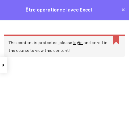
Aller
Être opérationnel avec Excel
MAI
au
Accueil
Formations
Bureautique
Excel
contenu
ME
Être opérationnel avec Excel
This content is protected, please
login
and enroll in
the course to view this content!
Nos ressources
Blog
Webinars
Mentions légales