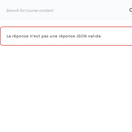
Aller
au
ABOUT
contenu
La réponse n’est pas une réponse JSON valide.
Accueil
Formations
Bureautique
Excel
Être opé
Nos ressour
Blog
Webinars
Mentions légales