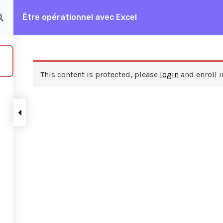
Être opérationnel avec Excel
rationnel avec Excel
This content is protected, please
login
and enroll i
ces
A propos de nous
FAQ
Frais de formation
Contactez nous