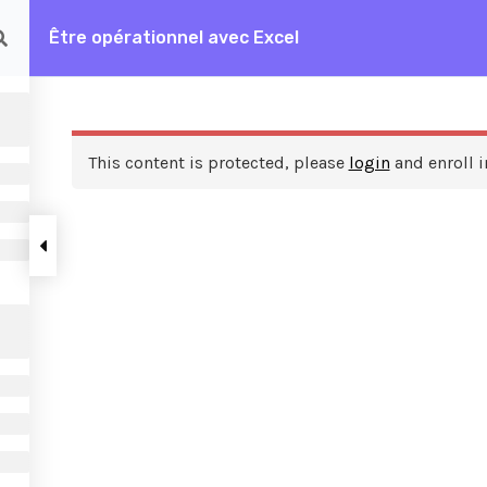
Être opérationnel avec Excel
rationnel avec Excel
This content is protected, please
login
and enroll i
ces
A propos de nous
FAQ
Frais de formation
Contactez nous