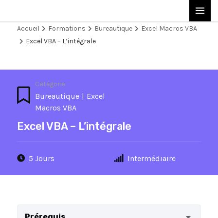
Aller
MAI
au
Accueil
Formations
Bureautique
Excel Macros VBA
contenu
ME
Excel VBA – L’intégrale
Catégorie
Bureautique
|
Excel
Macros VBA
Excel VBA – L’intégrale
5 Jours
Intermédiaire
Prérequis